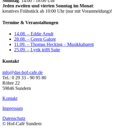
Sonntag
: 14:00 - 18:00 Uhr
Jeden zweiten und vierten Sonntag im Monat
:
kreatives Frühstück ab 10:00 Uhr (nur mit Voranmeldung)!
Termine & Veranstaltungen
14.08. – Eddie Arndt
28.08. – Green Galore
11.09. – Thomas Hecking – Musikkabarett
25.09. – Lyrik trifft Saite
Kontakt
info@das-hof-cafe.de
Tel.: 0 29 33 - 90 95 80
Röhre 22
59846 Sundern
Kontakt
Impressum
Datenschutz
© Hof-Café Sundern