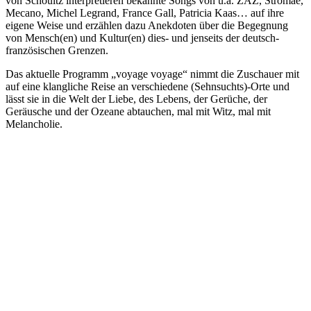
von Schoultz interpretieren bekannte Songs von u.a. ZAZ, Stromae,
Mecano, Michel Legrand, France Gall, Patricia Kaas… auf ihre
eigene Weise und erzählen dazu Anekdoten über die Begegnung
von Mensch(en) und Kultur(en) dies- und jenseits der deutsch-
französischen Grenzen.
Das aktuelle Programm „voyage voyage“ nimmt die Zuschauer mit
auf eine klangliche Reise an verschiedene (Sehnsuchts)-Orte und
lässt sie in die Welt der Liebe, des Lebens, der Gerüche, der
Geräusche und der Ozeane abtauchen, mal mit Witz, mal mit
Melancholie.